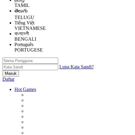
TAMIL
తెలుగు
TELUGU
Tiếng Việt
VIETNAMESE
বাংলাদেশী
BENGALI
Português
PORTUGESE
Lupa Kata Sandi?
Daftar
Hot Games