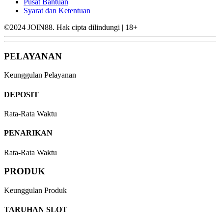
Pusat Bantuan
Syarat dan Ketentuan
©2024 JOIN88. Hak cipta dilindungi | 18+
PELAYANAN
Keunggulan Pelayanan
DEPOSIT
Rata-Rata Waktu
PENARIKAN
Rata-Rata Waktu
PRODUK
Keunggulan Produk
TARUHAN SLOT