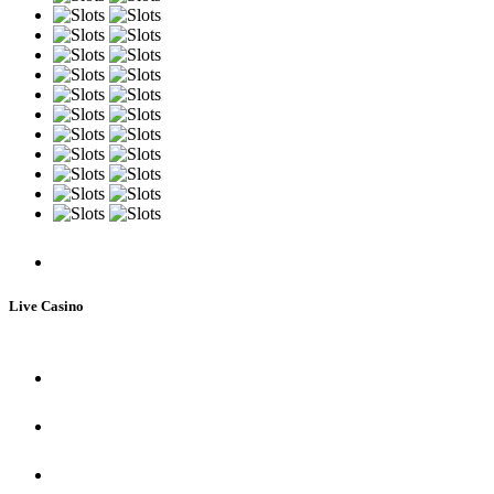
Live Casino