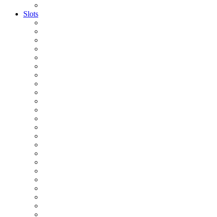
Slots