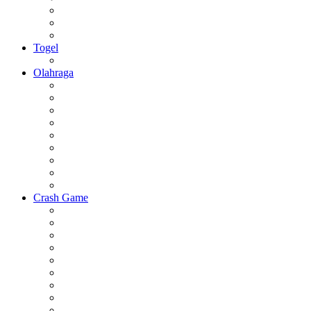
Togel
Olahraga
Crash Game