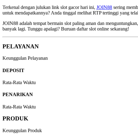
Terkenal dengan julukan link slot gacor hari ini,
JOIN88
sering memba
untuk mendapatkannya? Anda tinggal melihat RTP tertinggi yang tela
JOIN88 adalah tempat bermain slot paling aman dan menguntungkan, An
banyak lagi. Tunggu apalagi? Buruan daftar slot online sekarang!
PELAYANAN
Keunggulan Pelayanan
DEPOSIT
Rata-Rata Waktu
PENARIKAN
Rata-Rata Waktu
PRODUK
Keunggulan Produk