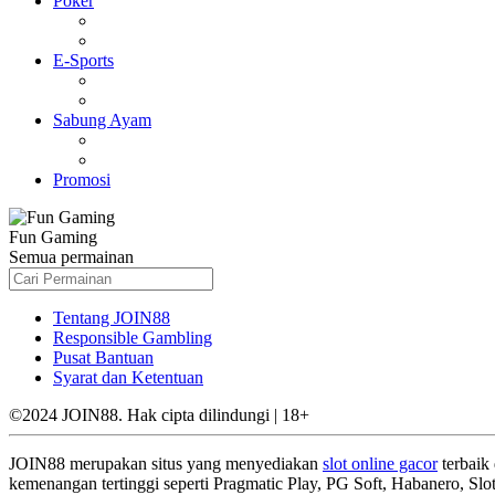
Poker
E-Sports
Sabung Ayam
Promosi
Fun Gaming
Semua permainan
Tentang JOIN88
Responsible Gambling
Pusat Bantuan
Syarat dan Ketentuan
©2024 JOIN88. Hak cipta dilindungi | 18+
JOIN88 merupakan situs yang menyediakan
slot online gacor
terbaik
kemenangan tertinggi seperti Pragmatic Play, PG Soft, Habanero, Slo