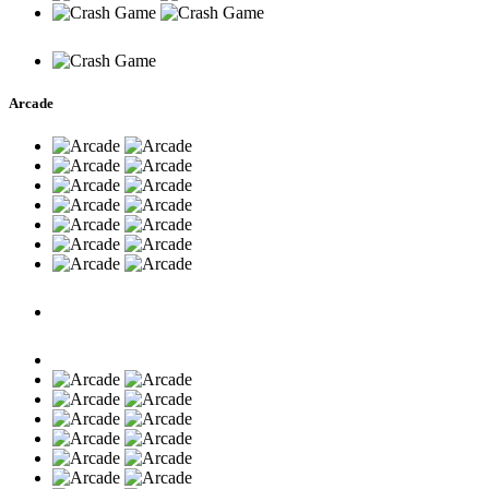
Poker