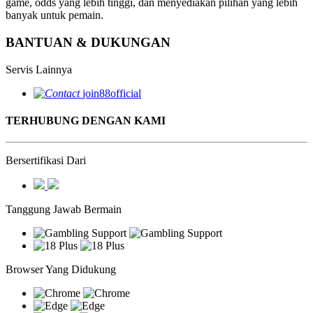
game, odds yang lebih tinggi, dan menyediakan pilihan yang lebih
banyak untuk pemain.
BANTUAN & DUKUNGAN
Servis Lainnya
join88official
TERHUBUNG DENGAN KAMI
Bersertifikasi Dari
Tanggung Jawab Bermain
Browser Yang Didukung