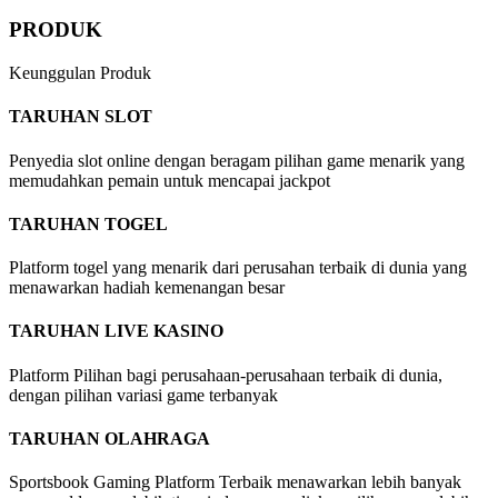
PRODUK
Keunggulan Produk
TARUHAN SLOT
Penyedia slot online dengan beragam pilihan game menarik yang
memudahkan pemain untuk mencapai jackpot
TARUHAN TOGEL
Platform togel yang menarik dari perusahan terbaik di dunia yang
menawarkan hadiah kemenangan besar
TARUHAN LIVE KASINO
Platform Pilihan bagi perusahaan-perusahaan terbaik di dunia,
dengan pilihan variasi game terbanyak
TARUHAN OLAHRAGA
Sportsbook Gaming Platform Terbaik menawarkan lebih banyak