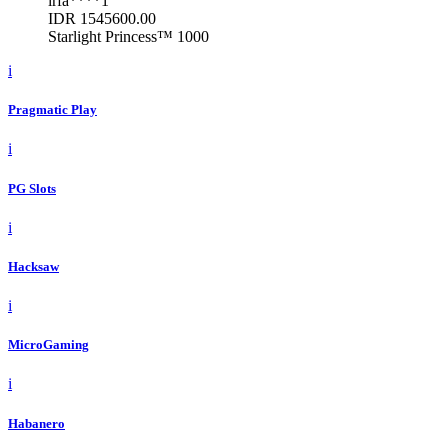
irfa****1
IDR
1545600.00
Starlight Princess™ 1000
i
Pragmatic Play
i
PG Slots
i
Hacksaw
i
MicroGaming
i
Habanero