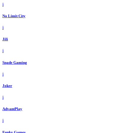
i
No Limit City
i
Jili
i
Spade Gaming
i
Joker
i
AdvantPlay
i
Funky Games