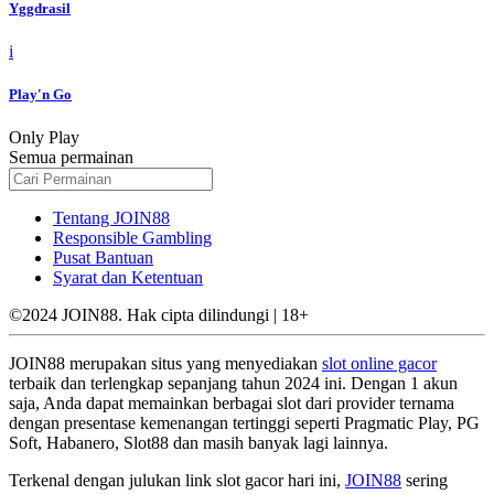
Yggdrasil
i
Play'n Go
Only Play
Semua permainan
Tentang JOIN88
Responsible Gambling
Pusat Bantuan
Syarat dan Ketentuan
©2024 JOIN88. Hak cipta dilindungi | 18+
JOIN88 merupakan situs yang menyediakan
slot online gacor
terbaik dan terlengkap sepanjang tahun 2024 ini. Dengan 1 akun
saja, Anda dapat memainkan berbagai slot dari provider ternama
dengan presentase kemenangan tertinggi seperti Pragmatic Play, PG
Soft, Habanero, Slot88 dan masih banyak lagi lainnya.
Terkenal dengan julukan link slot gacor hari ini,
JOIN88
sering