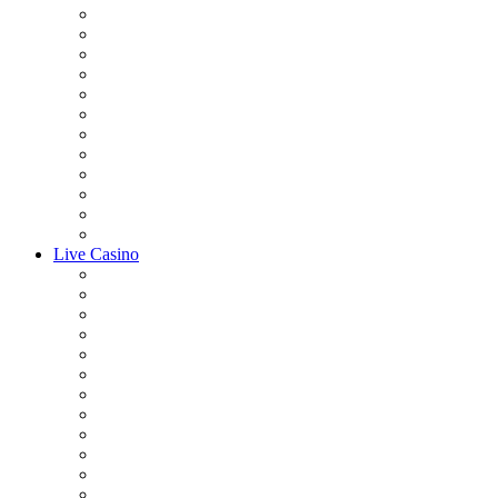
Live Casino