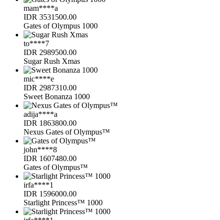
mam****a
IDR
3531500.00
Gates of Olympus 1000
to****7
IDR
2989500.00
Sugar Rush Xmas
mic****e
IDR
2987310.00
Sweet Bonanza 1000
adija****a
IDR
1863800.00
Nexus Gates of Olympus™
john****8
IDR
1607480.00
Gates of Olympus™
irfa****1
IDR
1596000.00
Starlight Princess™ 1000