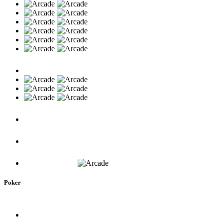
Poker
E-Sports
Sabung Ayam