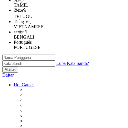
TAMIL
తెలుగు
TELUGU
Tiếng Việt
VIETNAMESE
বাংলাদেশী
BENGALI
Português
PORTUGESE
Lupa Kata Sandi?
Daftar
Hot Games