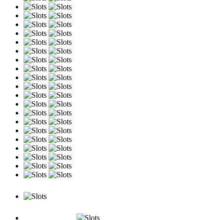
Live Casino