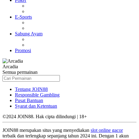
Poker
E-Sports
Sabung Ayam
Promosi
Arcadia
Semua permainan
Tentang JOIN88
Responsible Gambling
Pusat Bantuan
Syarat dan Ketentuan
©2024 JOIN88. Hak cipta dilindungi | 18+
JOIN88 merupakan situs yang menyediakan
slot online gacor
terbaik dan terlengkap sepanjang tahun 2024 ini. Dengan 1 akun