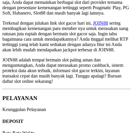
saja, Anda dapat memainkan berbagai slot dari provider ternama
dengan presentase kemenangan tertinggi seperti Pragmatic Play, PG
Soft, Habanero, Slot88 dan masih banyak lagi lainnya.
Terkenal dengan julukan link slot gacor hari ini,
JOIN88
sering
membagikan kemenangan para member nya untuk merasakan uang
ratusan juta rupiah dengan bermain slot gacor saja. Ingin tahu
bagaimana cara untuk mendapatkannya? Anda tinggal melihat RTP
tertinggi yang telah kami sediakan dengan adanya fitur ini Anda
akan lebih mudah mendapatkan jackpot terbesar di JOIN88.
JOIN88 adalah tempat bermain slot paling aman dan
menguntungkan, Anda dapat merasakan promo cashback, sistem
proteksi data akun terbaik, informasi slot gacor terkini, layanan
transaksi cepat dan masih banyak lagi. Tunggu apalagi? Buruan
daftar slot online sekarang!
PELAYANAN
Keunggulan Pelayanan
DEPOSIT
Rata-Rata Waktu