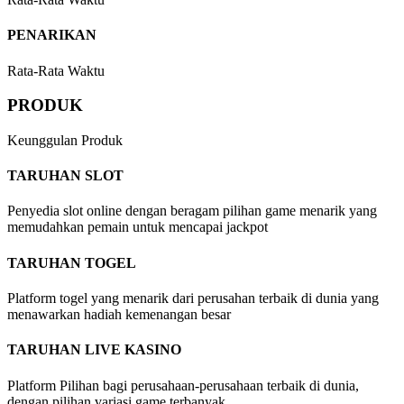
PENARIKAN
Rata-Rata Waktu
PRODUK
Keunggulan Produk
TARUHAN SLOT
Penyedia slot online dengan beragam pilihan game menarik yang
memudahkan pemain untuk mencapai jackpot
TARUHAN TOGEL
Platform togel yang menarik dari perusahan terbaik di dunia yang
menawarkan hadiah kemenangan besar
TARUHAN LIVE KASINO
Platform Pilihan bagi perusahaan-perusahaan terbaik di dunia,
dengan pilihan variasi game terbanyak