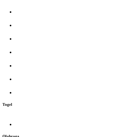
Togel
Olahraga