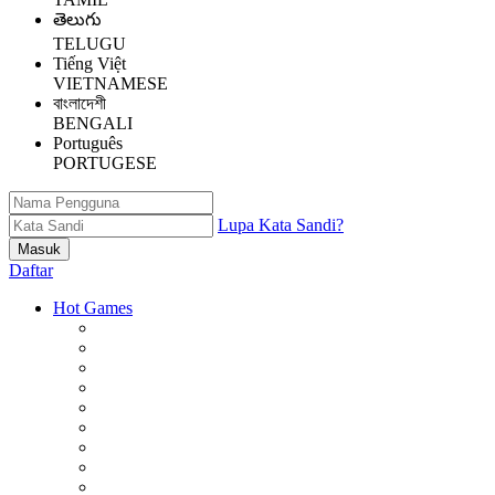
తెలుగు
TELUGU
Tiếng Việt
VIETNAMESE
বাংলাদেশী
BENGALI
Português
PORTUGESE
Lupa Kata Sandi?
Daftar
Hot Games