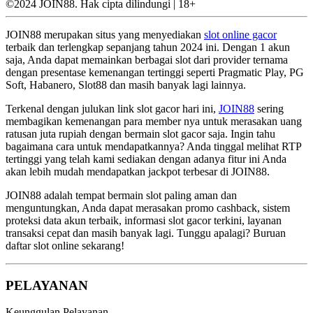
©2024 JOIN88. Hak cipta dilindungi | 18+
JOIN88 merupakan situs yang menyediakan
slot online gacor
terbaik dan terlengkap sepanjang tahun 2024 ini. Dengan 1 akun
saja, Anda dapat memainkan berbagai slot dari provider ternama
dengan presentase kemenangan tertinggi seperti Pragmatic Play, PG
Soft, Habanero, Slot88 dan masih banyak lagi lainnya.
Terkenal dengan julukan link slot gacor hari ini,
JOIN88
sering
membagikan kemenangan para member nya untuk merasakan uang
ratusan juta rupiah dengan bermain slot gacor saja. Ingin tahu
bagaimana cara untuk mendapatkannya? Anda tinggal melihat RTP
tertinggi yang telah kami sediakan dengan adanya fitur ini Anda
akan lebih mudah mendapatkan jackpot terbesar di JOIN88.
JOIN88 adalah tempat bermain slot paling aman dan
menguntungkan, Anda dapat merasakan promo cashback, sistem
proteksi data akun terbaik, informasi slot gacor terkini, layanan
transaksi cepat dan masih banyak lagi. Tunggu apalagi? Buruan
daftar slot online sekarang!
PELAYANAN
Keunggulan Pelayanan