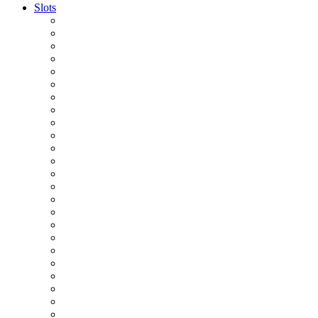
Slots