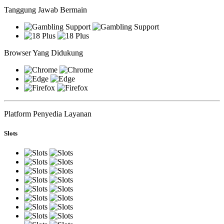
Tanggung Jawab Bermain
Browser Yang Didukung
Platform Penyedia Layanan
Slots