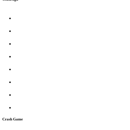
Crash Game