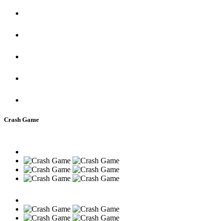
Arcade