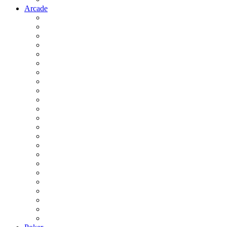
Arcade