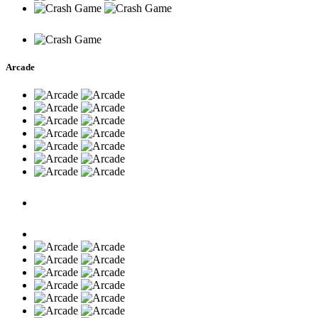
Poker