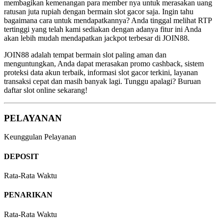
membagikan kemenangan para member nya untuk merasakan uang
ratusan juta rupiah dengan bermain slot gacor saja. Ingin tahu
bagaimana cara untuk mendapatkannya? Anda tinggal melihat RTP
tertinggi yang telah kami sediakan dengan adanya fitur ini Anda
akan lebih mudah mendapatkan jackpot terbesar di JOIN88.
JOIN88 adalah tempat bermain slot paling aman dan
menguntungkan, Anda dapat merasakan promo cashback, sistem
proteksi data akun terbaik, informasi slot gacor terkini, layanan
transaksi cepat dan masih banyak lagi. Tunggu apalagi? Buruan
daftar slot online sekarang!
PELAYANAN
Keunggulan Pelayanan
DEPOSIT
Rata-Rata Waktu
PENARIKAN
Rata-Rata Waktu