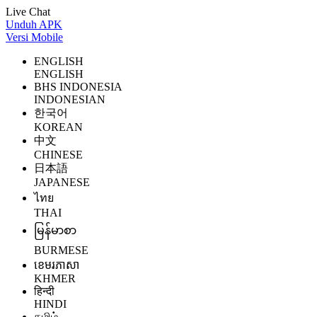
Live Chat
Unduh APK
Versi Mobile
ENGLISH
ENGLISH
BHS INDONESIA
INDONESIAN
한국어
KOREAN
中文
CHINESE
日本語
JAPANESE
ไทย
THAI
မြန်မာစာ
BURMESE
ខេមរភាសា
KHMER
हिन्दी
HINDI
தமிழ்