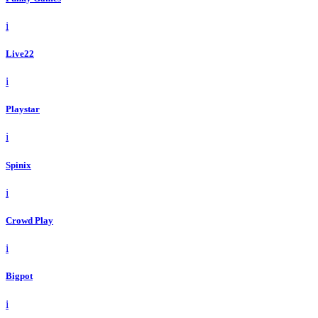
i
Live22
i
Playstar
i
Spinix
i
Crowd Play
i
Bigpot
i