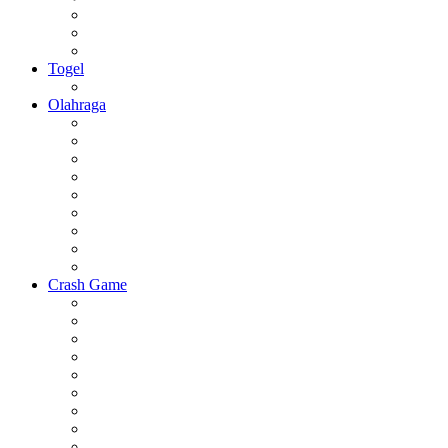
Togel
Olahraga
Crash Game