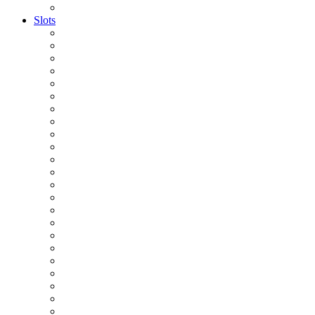
Slots