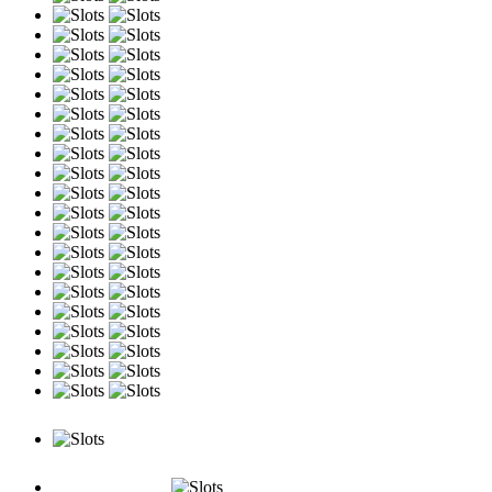
Live Casino