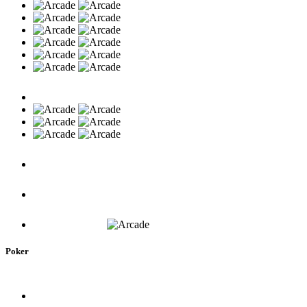
Poker
E-Sports