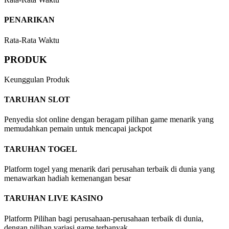
PENARIKAN
Rata-Rata Waktu
PRODUK
Keunggulan Produk
TARUHAN SLOT
Penyedia slot online dengan beragam pilihan game menarik yang
memudahkan pemain untuk mencapai jackpot
TARUHAN TOGEL
Platform togel yang menarik dari perusahan terbaik di dunia yang
menawarkan hadiah kemenangan besar
TARUHAN LIVE KASINO
Platform Pilihan bagi perusahaan-perusahaan terbaik di dunia,
dengan pilihan variasi game terbanyak