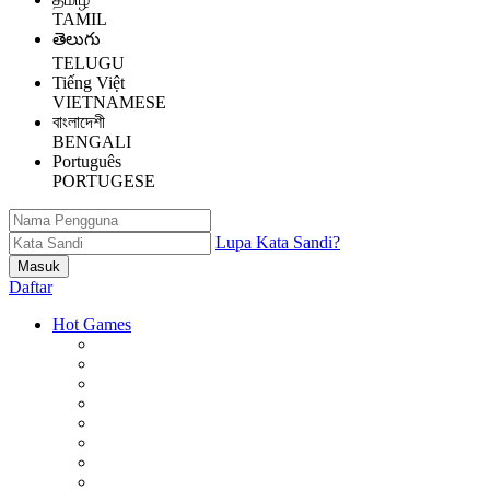
TAMIL
తెలుగు
TELUGU
Tiếng Việt
VIETNAMESE
বাংলাদেশী
BENGALI
Português
PORTUGESE
Lupa Kata Sandi?
Daftar
Hot Games