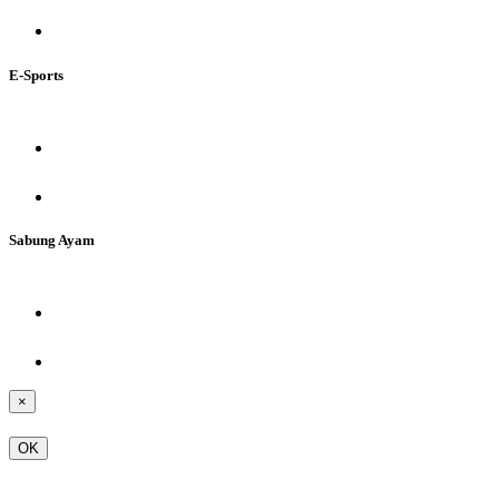
Sabung Ayam
×
OK