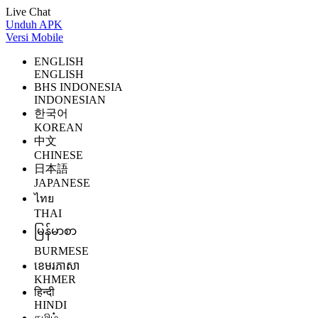
Live Chat
Unduh APK
Versi Mobile
ENGLISH
ENGLISH
BHS INDONESIA
INDONESIAN
한국어
KOREAN
中文
CHINESE
日本語
JAPANESE
ไทย
THAI
မြန်မာစာ
BURMESE
ខេមរភាសា
KHMER
हिन्दी
HINDI
தமிழ்