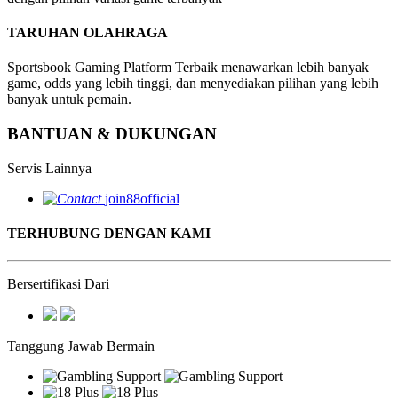
TARUHAN OLAHRAGA
Sportsbook Gaming Platform Terbaik menawarkan lebih banyak
game, odds yang lebih tinggi, dan menyediakan pilihan yang lebih
banyak untuk pemain.
BANTUAN & DUKUNGAN
Servis Lainnya
join88official
TERHUBUNG DENGAN KAMI
Bersertifikasi Dari
Tanggung Jawab Bermain