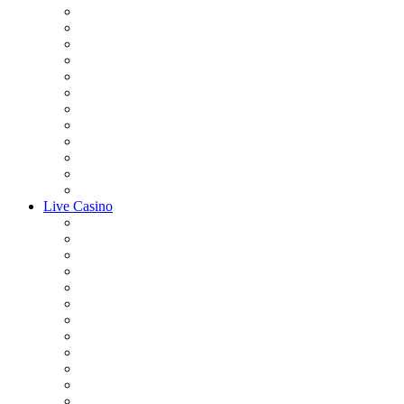
Live Casino