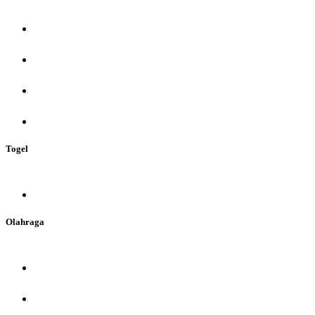
Togel
Olahraga