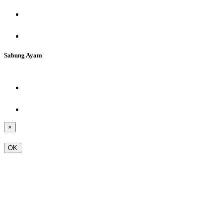
Sabung Ayam
×
OK