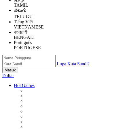
TAMIL
తెలుగు
TELUGU
Tiếng Việt
VIETNAMESE
বাংলাদেশী
BENGALI
Português
PORTUGESE
Lupa Kata Sandi?
Daftar
Hot Games