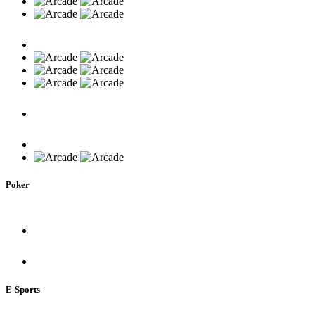
Poker
E-Sports