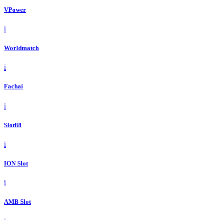
VPower
i
Worldmatch
i
Fachai
i
Slot88
i
ION Slot
i
AMB Slot