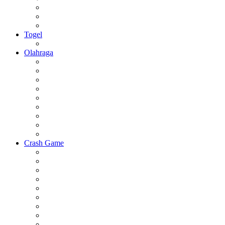
Togel
Olahraga
Crash Game