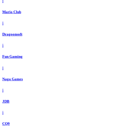
i
Mario Club
i
Dragoonsoft
i
Fun Gaming
i
Naga Games
i
JDB
i
CQ9