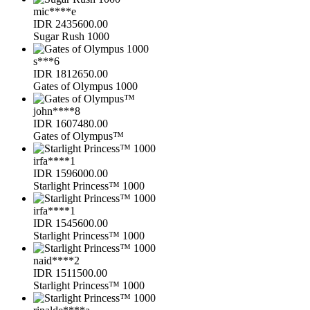
mic****e
IDR
2435600.00
Sugar Rush 1000
s***6
IDR
1812650.00
Gates of Olympus 1000
john****8
IDR
1607480.00
Gates of Olympus™
irfa****1
IDR
1596000.00
Starlight Princess™ 1000
irfa****1
IDR
1545600.00
Starlight Princess™ 1000
naid****2
IDR
1511500.00
Starlight Princess™ 1000