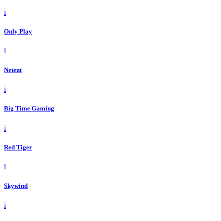
i
Only Play
i
Netent
i
Big Time Gaming
i
Red Tiger
i
Skywind
i