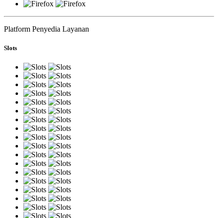
Platform Penyedia Layanan
Slots