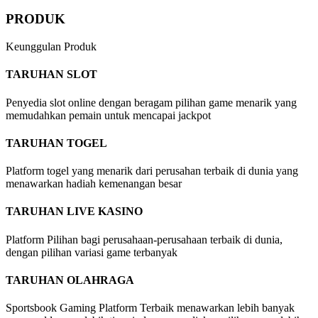
PRODUK
Keunggulan Produk
TARUHAN SLOT
Penyedia slot online dengan beragam pilihan game menarik yang
memudahkan pemain untuk mencapai jackpot
TARUHAN TOGEL
Platform togel yang menarik dari perusahan terbaik di dunia yang
menawarkan hadiah kemenangan besar
TARUHAN LIVE KASINO
Platform Pilihan bagi perusahaan-perusahaan terbaik di dunia,
dengan pilihan variasi game terbanyak
TARUHAN OLAHRAGA
Sportsbook Gaming Platform Terbaik menawarkan lebih banyak