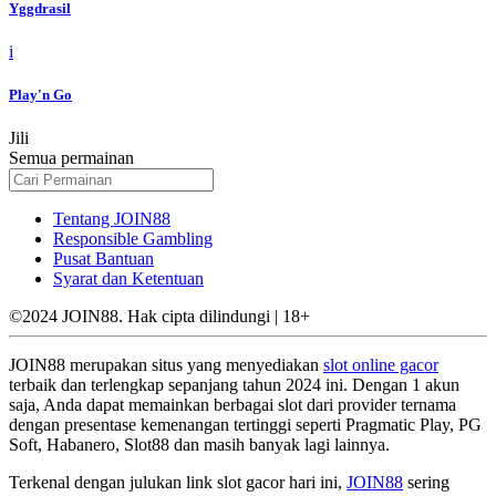
Yggdrasil
i
Play'n Go
Jili
Semua permainan
Tentang JOIN88
Responsible Gambling
Pusat Bantuan
Syarat dan Ketentuan
©2024 JOIN88. Hak cipta dilindungi | 18+
JOIN88 merupakan situs yang menyediakan
slot online gacor
terbaik dan terlengkap sepanjang tahun 2024 ini. Dengan 1 akun
saja, Anda dapat memainkan berbagai slot dari provider ternama
dengan presentase kemenangan tertinggi seperti Pragmatic Play, PG
Soft, Habanero, Slot88 dan masih banyak lagi lainnya.
Terkenal dengan julukan link slot gacor hari ini,
JOIN88
sering