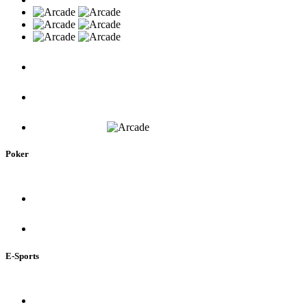
E-Sports
Sabung Ayam
×