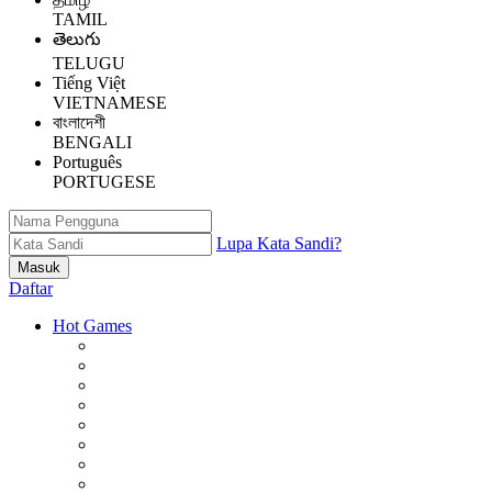
TAMIL
తెలుగు
TELUGU
Tiếng Việt
VIETNAMESE
বাংলাদেশী
BENGALI
Português
PORTUGESE
Lupa Kata Sandi?
Daftar
Hot Games