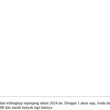
 dan terlengkap sepanjang tahun 2024 ini. Dengan 1 akun saja, Anda da
t88 dan masih banyak lagi lainnya.