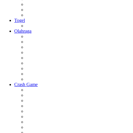
Togel
Olahraga
Crash Game