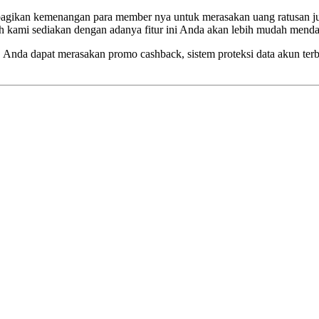
gikan kemenangan para member nya untuk merasakan uang ratusan juta 
h kami sediakan dengan adanya fitur ini Anda akan lebih mudah menda
da dapat merasakan promo cashback, sistem proteksi data akun terbaik,