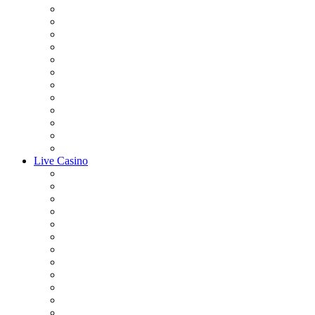
Live Casino