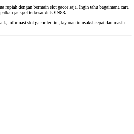
rupiah dengan bermain slot gacor saja. Ingin tahu bagaimana cara
patkan jackpot terbesar di JOIN88.
 informasi slot gacor terkini, layanan transaksi cepat dan masih