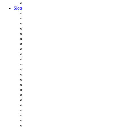
Slots