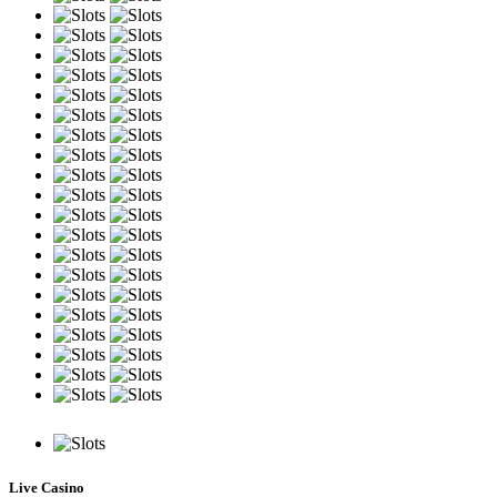
Live Casino