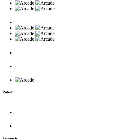
Poker
E-Sports