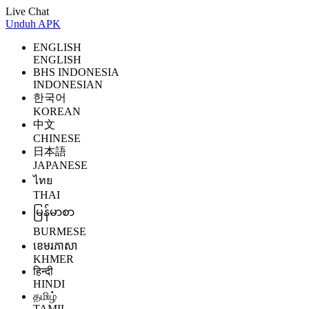
Live Chat
Unduh APK
ENGLISH
ENGLISH
BHS INDONESIA
INDONESIAN
한국어
KOREAN
中文
CHINESE
日本語
JAPANESE
ไทย
THAI
မြန်မာစာ
BURMESE
ខេមរភាសា
KHMER
हिन्दी
HINDI
தமிழ்
TAMIL