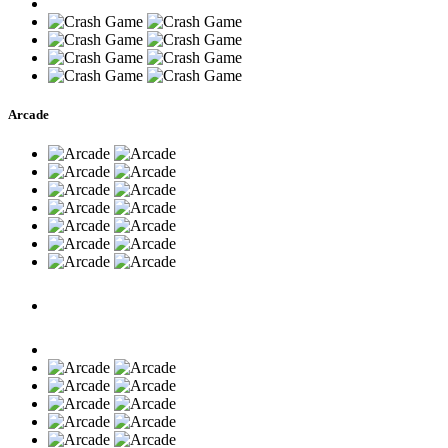
Arcade