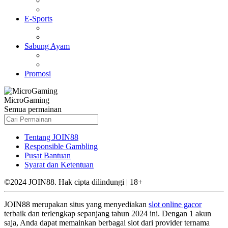
E-Sports
Sabung Ayam
Promosi
MicroGaming
Semua permainan
Tentang JOIN88
Responsible Gambling
Pusat Bantuan
Syarat dan Ketentuan
©2024 JOIN88. Hak cipta dilindungi | 18+
JOIN88 merupakan situs yang menyediakan
slot online gacor
terbaik dan terlengkap sepanjang tahun 2024 ini. Dengan 1 akun
saja, Anda dapat memainkan berbagai slot dari provider ternama