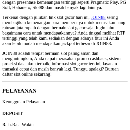
dengan presentase kemenangan tertinggi seperti Pragmatic Play, PG
Soft, Habanero, Slot88 dan masih banyak lagi lainnya.
Terkenal dengan julukan link slot gacor hari ini,
JOIN88
sering
membagikan kemenangan para member nya untuk merasakan uang
ratusan juta rupiah dengan bermain slot gacor saja. Ingin tahu
bagaimana cara untuk mendapatkannya? Anda tinggal melihat RTP
tertinggi yang telah kami sediakan dengan adanya fitur ini Anda
akan lebih mudah mendapatkan jackpot terbesar di JOIN88.
JOIN88 adalah tempat bermain slot paling aman dan
menguntungkan, Anda dapat merasakan promo cashback, sistem
proteksi data akun terbaik, informasi slot gacor terkini, layanan
transaksi cepat dan masih banyak lagi. Tunggu apalagi? Buruan
daftar slot online sekarang!
PELAYANAN
Keunggulan Pelayanan
DEPOSIT
Rata-Rata Waktu