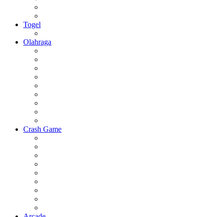
Togel
Olahraga
Crash Game
Arcade