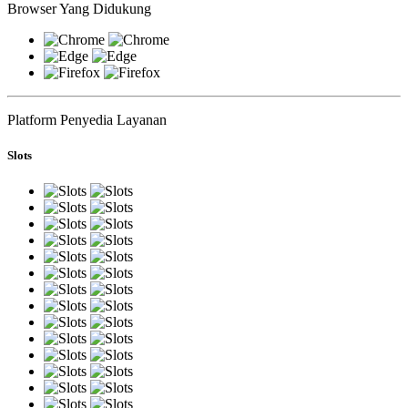
Browser Yang Didukung
Platform Penyedia Layanan
Slots