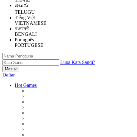
తెలుగు
TELUGU
Tiếng Việt
VIETNAMESE
বাংলাদেশী
BENGALI
Português
PORTUGESE
Lupa Kata Sandi?
Daftar
Hot Games