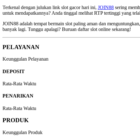
Terkenal dengan julukan link slot gacor hari ini,
JOIN88
sering memba
untuk mendapatkannya? Anda tinggal melihat RTP tertinggi yang tela
JOIN88 adalah tempat bermain slot paling aman dan menguntungkan, An
banyak lagi. Tunggu apalagi? Buruan daftar slot online sekarang!
PELAYANAN
Keunggulan Pelayanan
DEPOSIT
Rata-Rata Waktu
PENARIKAN
Rata-Rata Waktu
PRODUK
Keunggulan Produk