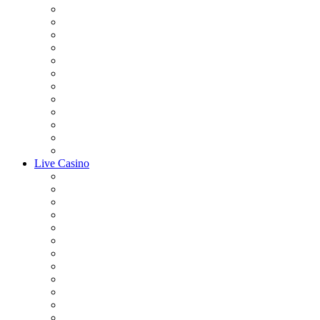
Live Casino