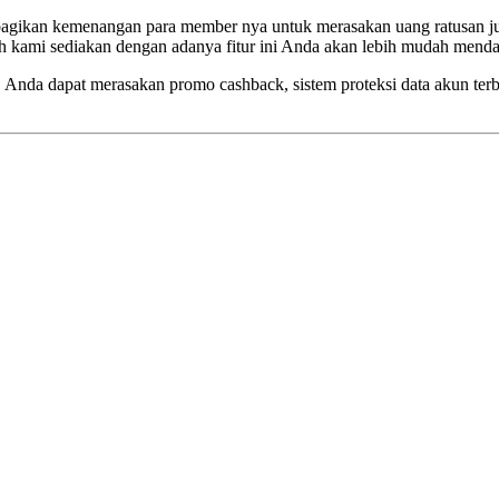
gikan kemenangan para member nya untuk merasakan uang ratusan juta 
h kami sediakan dengan adanya fitur ini Anda akan lebih mudah menda
da dapat merasakan promo cashback, sistem proteksi data akun terbaik,