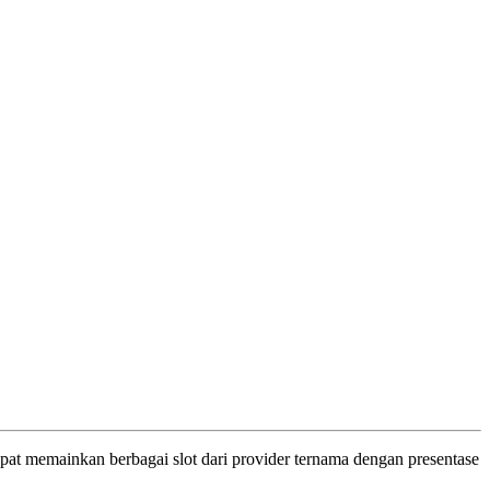
pat memainkan berbagai slot dari provider ternama dengan presentase