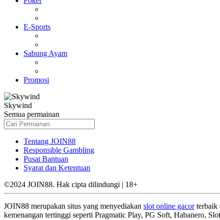
Poker
E-Sports
Sabung Ayam
Promosi
Skywind
Semua permainan
Tentang JOIN88
Responsible Gambling
Pusat Bantuan
Syarat dan Ketentuan
©2024 JOIN88. Hak cipta dilindungi | 18+
JOIN88 merupakan situs yang menyediakan
slot online gacor
terbaik
kemenangan tertinggi seperti Pragmatic Play, PG Soft, Habanero, Slo