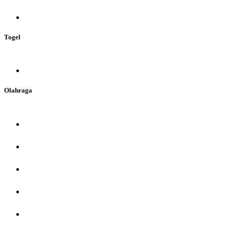
Crash Game