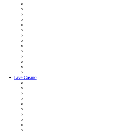
Live Casino