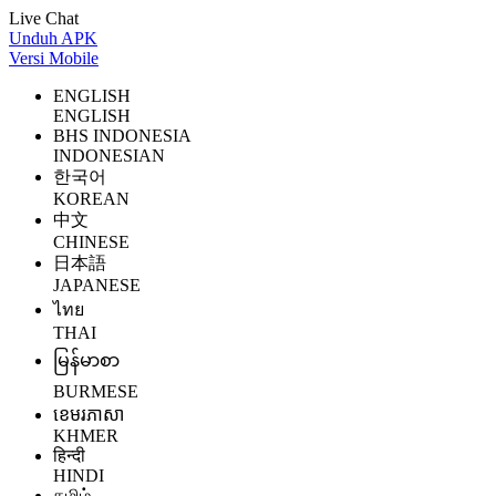
Live Chat
Unduh APK
Versi Mobile
ENGLISH
ENGLISH
BHS INDONESIA
INDONESIAN
한국어
KOREAN
中文
CHINESE
日本語
JAPANESE
ไทย
THAI
မြန်မာစာ
BURMESE
ខេមរភាសា
KHMER
हिन्दी
HINDI
தமிழ்