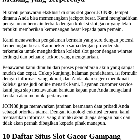
Nikmati penawaran eksklusif di situs slot gacor JOIN88, tempat
dimana Anda bisa memenangkan jackpot besar. Kami menghadirkan
pengalaman bermain terbaik dengan koleksi slot gacor yang telah
terbukti memberikan kemenangan besar kepada para pemain.
Kami menawarkan pengalaman bermain yang seru dengan potensi
kemenangan besar. Kami bekerja sama dengan provider slot
terkemuka untuk menghadirkan koleksi slot gacor dengan winrate
tertinggi dan peluang jackpot yang menggiurkan.
Penawaran kami dimulai dari proses pendaftaran akun yang sangat
mudah dan cepat. Cukup kunjungi halaman pendaftaran, isi formulir
dengan informasi yang akurat, dan Anda akan segera menikmati
koleksi game judi online menarik kami. Layanan customer service
kami juga siap menawarkan bantuan kapan pun Anda mengalami
kendala atau memiliki pertanyaan.
JOIN88 juga menawarkan jaminan keamanan data pribadi Anda
sebagai prioritas utama. Dengan teknologi enkripsi terbaru, kami
memastikan informasi yang dimiliki akan dijaga dengan baik dan
tidak akan pernah dibagikan kepada pihak manapun.
10 Daftar Situs Slot Gacor Gampang