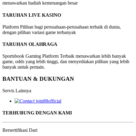
menawarkan hadiah kemenangan besar
TARUHAN LIVE KASINO
Platform Pilihan bagi perusahaan-perusahaan terbaik di dunia,
dengan pilihan variasi game terbanyak
TARUHAN OLAHRAGA
Sportsbook Gaming Platform Terbaik menawarkan lebih banyak
game, odds yang lebih tinggi, dan menyediakan pilihan yang lebih
banyak untuk pemain.
BANTUAN & DUKUNGAN
Servis Lainnya
join88official
TERHUBUNG DENGAN KAMI
Bersertifikasi Dari