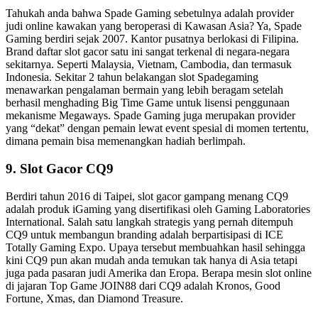
Tahukah anda bahwa Spade Gaming sebetulnya adalah provider
judi online kawakan yang beroperasi di Kawasan Asia? Ya, Spade
Gaming berdiri sejak 2007. Kantor pusatnya berlokasi di Filipina.
Brand daftar slot gacor satu ini sangat terkenal di negara-negara
sekitarnya. Seperti Malaysia, Vietnam, Cambodia, dan termasuk
Indonesia. Sekitar 2 tahun belakangan slot Spadegaming
menawarkan pengalaman bermain yang lebih beragam setelah
berhasil menghading Big Time Game untuk lisensi penggunaan
mekanisme Megaways. Spade Gaming juga merupakan provider
yang “dekat” dengan pemain lewat event spesial di momen tertentu,
dimana pemain bisa memenangkan hadiah berlimpah.
9. Slot Gacor CQ9
Berdiri tahun 2016 di Taipei, slot gacor gampang menang CQ9
adalah produk iGaming yang disertifikasi oleh Gaming Laboratories
International. Salah satu langkah strategis yang pernah ditempuh
CQ9 untuk membangun branding adalah berpartisipasi di ICE
Totally Gaming Expo. Upaya tersebut membuahkan hasil sehingga
kini CQ9 pun akan mudah anda temukan tak hanya di Asia tetapi
juga pada pasaran judi Amerika dan Eropa. Berapa mesin slot online
di jajaran Top Game JOIN88 dari CQ9 adalah Kronos, Good
Fortune, Xmas, dan Diamond Treasure.