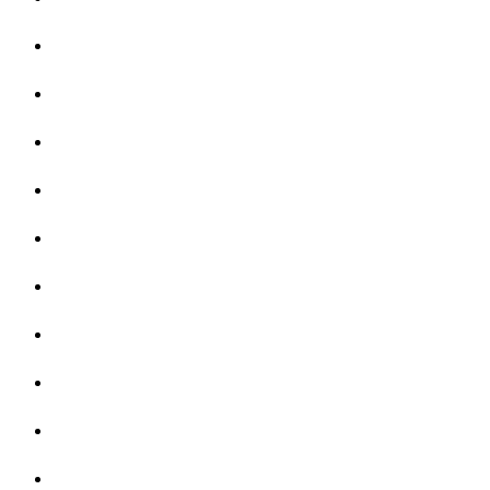
Togel
Olahraga