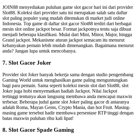
JOIN88 menyediakan puluhan game slot gacor hari ini dari provider
Slot88. Koleksi dari provider satu ini merupakan salah satu daftar
slot paling populer yang mudah ditemukan di market judi online
Indonesia. Top game di daftar slot gacor Slot88 terdiri dari berbagai
mesin slot online jackpot besar. Format jackpotnya tentu saja dibuat
menjadi beberapa klasifikasi. Mulai dari Mini, Minor, Major, hingga
Grand jackpot. Mekanisme aturan jackpot semacam itu menurut
kebanyakan pemain lebih mudah dimenangkan. Bagaimana menurut
anda? Jangan lupa untuk mencobanya.
7. Slot Gacor Joker
Provider slot Joker banyak bekerja sama dengan studio pengembang
Gaming World untuk menghasilkan game paling menguntungkan
bagi para pemain. Sama seperti koleksi mesin slot dari Slot88, slot
Joker juga hobi menyematkan hadiah Jackpot. Nilai Jackpot
tertinggi tentunya akan langsung membawa anda mencapai maxwin
terbesar. Beberapa judul game slot Joker paling gacor di antaranya
adalah Roma, Mayan Gems, Crypto Mania, dan hot Fruit. Masing-
masing game tersebut hadir membawa persentase RTP tinggi dengan
batas maxwin puluhan ribu kali lipat!
8. Slot Gacor Spade Gaming