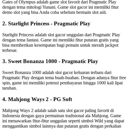
Gates of Olympus adalah game slot favorit dari Pragmatic Play
dengan tema mitologi Yunani. Game slot gacor ini memiliki fitur
demo slot yang bisa Anda coba sebelum bermain slot asli.
2. Starlight Princess - Pragmatic Play
Starlight Princess adalah slot gacor unggulan dari Pragmatic Play
dengan tema fantasi. Game ini memiliki fitur putaran gratis yang
bisa memberikan kesempatan bagi pemain untuk meraih jackpot
terbesar.
3. Sweet Bonanza 1000 - Pragmatic Play
Sweet Bonanza 1000 adalah slot gacor keluaran terbaru dari
Pragmatic Play dengan tema buah-buahan. Dengan adanya fitur free
spin, game ini memiliki potensi pembayaran hingga 1000 kali lipat
taruhan.
4. Mahjong Ways 2 - PG Soft
Mahjong Ways 2 adalah salah satu slot gacor paling favorit di
Indonesia dengan gaya permainan tradisional ala Mahjong. Game
ini menawarkan fitur-fitur unggulan seperti simbol Wild yang dapat
menggantikan simbol lainnya dan putaran gratis dengan perkalian