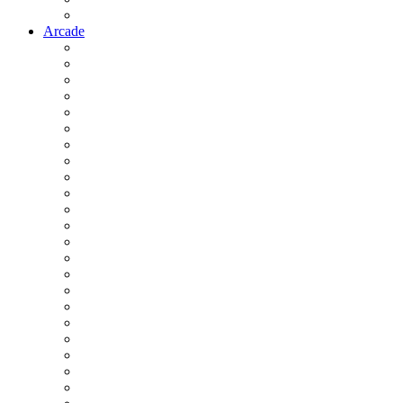
Arcade