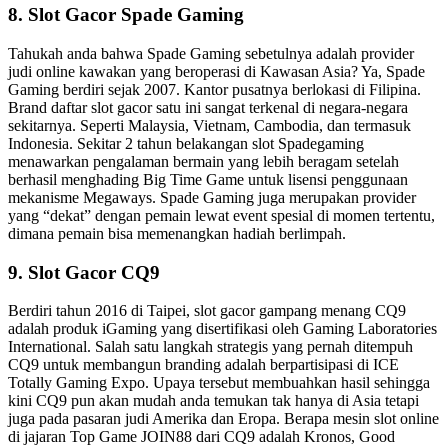
8. Slot Gacor Spade Gaming
Tahukah anda bahwa Spade Gaming sebetulnya adalah provider
judi online kawakan yang beroperasi di Kawasan Asia? Ya, Spade
Gaming berdiri sejak 2007. Kantor pusatnya berlokasi di Filipina.
Brand daftar slot gacor satu ini sangat terkenal di negara-negara
sekitarnya. Seperti Malaysia, Vietnam, Cambodia, dan termasuk
Indonesia. Sekitar 2 tahun belakangan slot Spadegaming
menawarkan pengalaman bermain yang lebih beragam setelah
berhasil menghading Big Time Game untuk lisensi penggunaan
mekanisme Megaways. Spade Gaming juga merupakan provider
yang “dekat” dengan pemain lewat event spesial di momen tertentu,
dimana pemain bisa memenangkan hadiah berlimpah.
9. Slot Gacor CQ9
Berdiri tahun 2016 di Taipei, slot gacor gampang menang CQ9
adalah produk iGaming yang disertifikasi oleh Gaming Laboratories
International. Salah satu langkah strategis yang pernah ditempuh
CQ9 untuk membangun branding adalah berpartisipasi di ICE
Totally Gaming Expo. Upaya tersebut membuahkan hasil sehingga
kini CQ9 pun akan mudah anda temukan tak hanya di Asia tetapi
juga pada pasaran judi Amerika dan Eropa. Berapa mesin slot online
di jajaran Top Game JOIN88 dari CQ9 adalah Kronos, Good