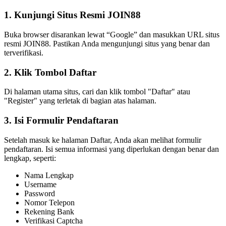
1. Kunjungi Situs Resmi JOIN88
Buka browser disarankan lewat “Google” dan masukkan URL situs
resmi JOIN88. Pastikan Anda mengunjungi situs yang benar dan
terverifikasi.
2. Klik Tombol Daftar
Di halaman utama situs, cari dan klik tombol "Daftar" atau
"Register" yang terletak di bagian atas halaman.
3. Isi Formulir Pendaftaran
Setelah masuk ke halaman Daftar, Anda akan melihat formulir
pendaftaran. Isi semua informasi yang diperlukan dengan benar dan
lengkap, seperti:
Nama Lengkap
Username
Password
Nomor Telepon
Rekening Bank
Verifikasi Captcha