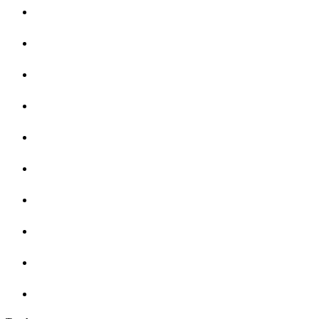
Togel
Olahraga