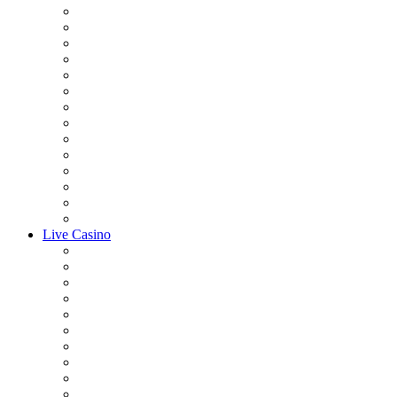
Live Casino