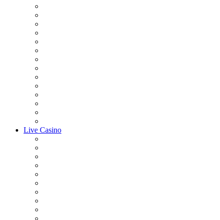
Live Casino