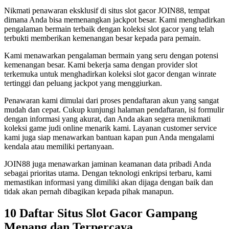
Nikmati penawaran eksklusif di situs slot gacor JOIN88, tempat
dimana Anda bisa memenangkan jackpot besar. Kami menghadirkan
pengalaman bermain terbaik dengan koleksi slot gacor yang telah
terbukti memberikan kemenangan besar kepada para pemain.
Kami menawarkan pengalaman bermain yang seru dengan potensi
kemenangan besar. Kami bekerja sama dengan provider slot
terkemuka untuk menghadirkan koleksi slot gacor dengan winrate
tertinggi dan peluang jackpot yang menggiurkan.
Penawaran kami dimulai dari proses pendaftaran akun yang sangat
mudah dan cepat. Cukup kunjungi halaman pendaftaran, isi formulir
dengan informasi yang akurat, dan Anda akan segera menikmati
koleksi game judi online menarik kami. Layanan customer service
kami juga siap menawarkan bantuan kapan pun Anda mengalami
kendala atau memiliki pertanyaan.
JOIN88 juga menawarkan jaminan keamanan data pribadi Anda
sebagai prioritas utama. Dengan teknologi enkripsi terbaru, kami
memastikan informasi yang dimiliki akan dijaga dengan baik dan
tidak akan pernah dibagikan kepada pihak manapun.
10 Daftar Situs Slot Gacor Gampang
Menang dan Terpercaya