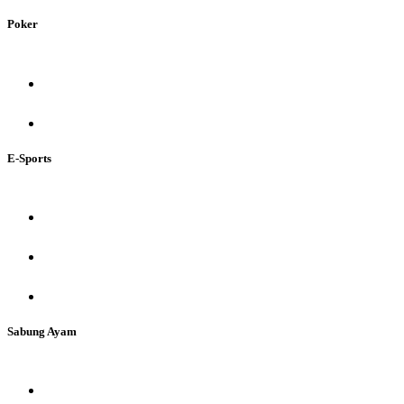
Sabung Ayam
×
OK