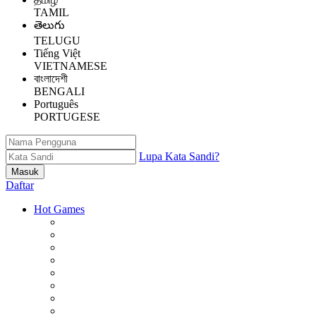
TAMIL
తెలుగు
TELUGU
Tiếng Việt
VIETNAMESE
বাংলাদেশী
BENGALI
Português
PORTUGESE
Lupa Kata Sandi?
Daftar
Hot Games