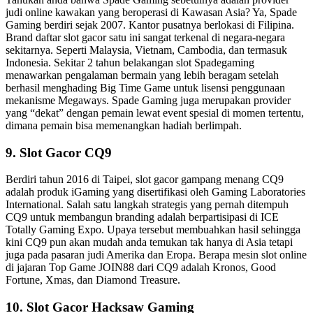
judi online kawakan yang beroperasi di Kawasan Asia? Ya, Spade
Gaming berdiri sejak 2007. Kantor pusatnya berlokasi di Filipina.
Brand daftar slot gacor satu ini sangat terkenal di negara-negara
sekitarnya. Seperti Malaysia, Vietnam, Cambodia, dan termasuk
Indonesia. Sekitar 2 tahun belakangan slot Spadegaming
menawarkan pengalaman bermain yang lebih beragam setelah
berhasil menghading Big Time Game untuk lisensi penggunaan
mekanisme Megaways. Spade Gaming juga merupakan provider
yang “dekat” dengan pemain lewat event spesial di momen tertentu,
dimana pemain bisa memenangkan hadiah berlimpah.
9. Slot Gacor CQ9
Berdiri tahun 2016 di Taipei, slot gacor gampang menang CQ9
adalah produk iGaming yang disertifikasi oleh Gaming Laboratories
International. Salah satu langkah strategis yang pernah ditempuh
CQ9 untuk membangun branding adalah berpartisipasi di ICE
Totally Gaming Expo. Upaya tersebut membuahkan hasil sehingga
kini CQ9 pun akan mudah anda temukan tak hanya di Asia tetapi
juga pada pasaran judi Amerika dan Eropa. Berapa mesin slot online
di jajaran Top Game JOIN88 dari CQ9 adalah Kronos, Good
Fortune, Xmas, dan Diamond Treasure.
10. Slot Gacor Hacksaw Gaming