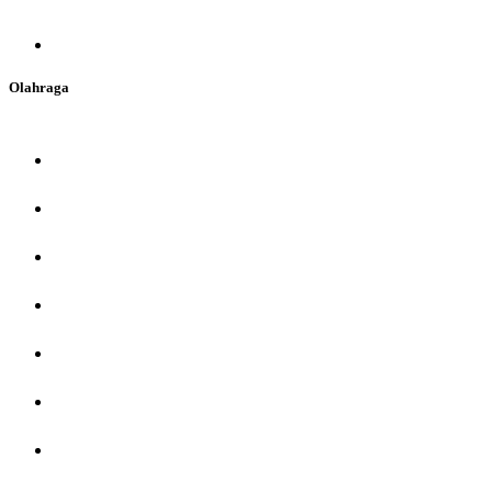
Crash Game