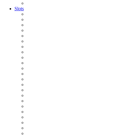
Slots