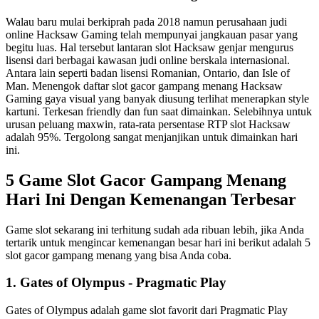
Walau baru mulai berkiprah pada 2018 namun perusahaan judi
online Hacksaw Gaming telah mempunyai jangkauan pasar yang
begitu luas. Hal tersebut lantaran slot Hacksaw genjar mengurus
lisensi dari berbagai kawasan judi online berskala internasional.
Antara lain seperti badan lisensi Romanian, Ontario, dan Isle of
Man. Menengok daftar slot gacor gampang menang Hacksaw
Gaming gaya visual yang banyak diusung terlihat menerapkan style
kartuni. Terkesan friendly dan fun saat dimainkan. Selebihnya untuk
urusan peluang maxwin, rata-rata persentase RTP slot Hacksaw
adalah 95%. Tergolong sangat menjanjikan untuk dimainkan hari
ini.
5 Game Slot Gacor Gampang Menang
Hari Ini Dengan Kemenangan Terbesar
Game slot sekarang ini terhitung sudah ada ribuan lebih, jika Anda
tertarik untuk mengincar kemenangan besar hari ini berikut adalah 5
slot gacor gampang menang yang bisa Anda coba.
1. Gates of Olympus - Pragmatic Play
Gates of Olympus adalah game slot favorit dari Pragmatic Play