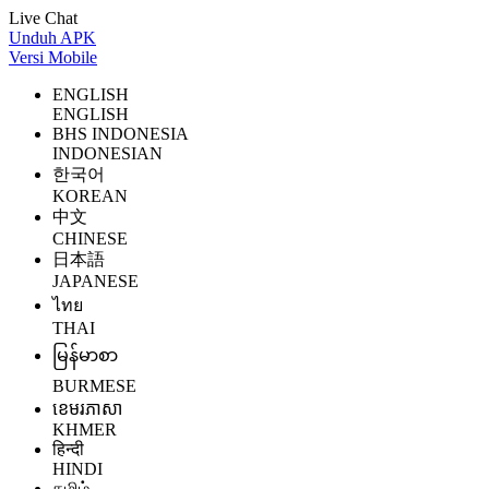
Live Chat
Unduh APK
Versi Mobile
ENGLISH
ENGLISH
BHS INDONESIA
INDONESIAN
한국어
KOREAN
中文
CHINESE
日本語
JAPANESE
ไทย
THAI
မြန်မာစာ
BURMESE
ខេមរភាសា
KHMER
हिन्दी
HINDI
தமிழ்