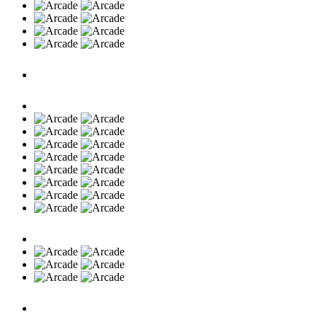
Poker
E-Sports