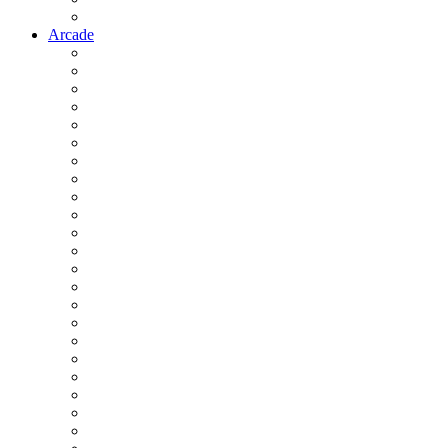
Arcade