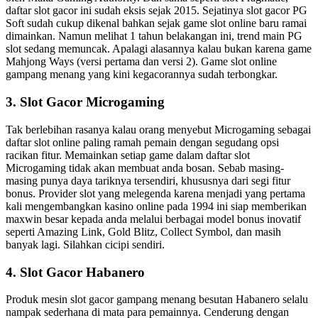
daftar slot gacor ini sudah eksis sejak 2015. Sejatinya slot gacor PG
Soft sudah cukup dikenal bahkan sejak game slot online baru ramai
dimainkan. Namun melihat 1 tahun belakangan ini, trend main PG
slot sedang memuncak. Apalagi alasannya kalau bukan karena game
Mahjong Ways (versi pertama dan versi 2). Game slot online
gampang menang yang kini kegacorannya sudah terbongkar.
3. Slot Gacor Microgaming
Tak berlebihan rasanya kalau orang menyebut Microgaming sebagai
daftar slot online paling ramah pemain dengan segudang opsi
racikan fitur. Memainkan setiap game dalam daftar slot
Microgaming tidak akan membuat anda bosan. Sebab masing-
masing punya daya tariknya tersendiri, khususnya dari segi fitur
bonus. Provider slot yang melegenda karena menjadi yang pertama
kali mengembangkan kasino online pada 1994 ini siap memberikan
maxwin besar kepada anda melalui berbagai model bonus inovatif
seperti Amazing Link, Gold Blitz, Collect Symbol, dan masih
banyak lagi. Silahkan cicipi sendiri.
4. Slot Gacor Habanero
Produk mesin slot gacor gampang menang besutan Habanero selalu
nampak sederhana di mata para pemainnya. Cenderung dengan