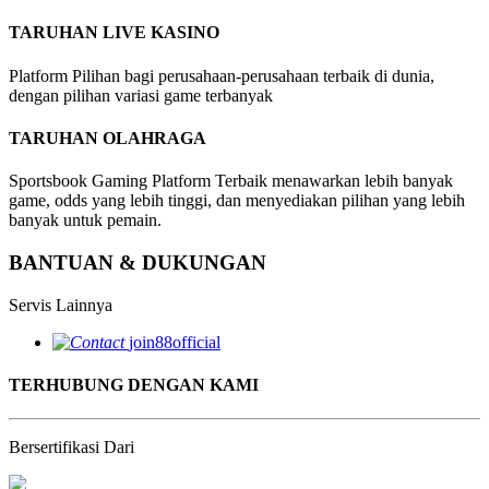
TARUHAN LIVE KASINO
Platform Pilihan bagi perusahaan-perusahaan terbaik di dunia,
dengan pilihan variasi game terbanyak
TARUHAN OLAHRAGA
Sportsbook Gaming Platform Terbaik menawarkan lebih banyak
game, odds yang lebih tinggi, dan menyediakan pilihan yang lebih
banyak untuk pemain.
BANTUAN & DUKUNGAN
Servis Lainnya
join88official
TERHUBUNG DENGAN KAMI
Bersertifikasi Dari