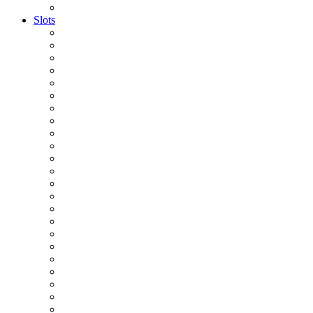
Slots