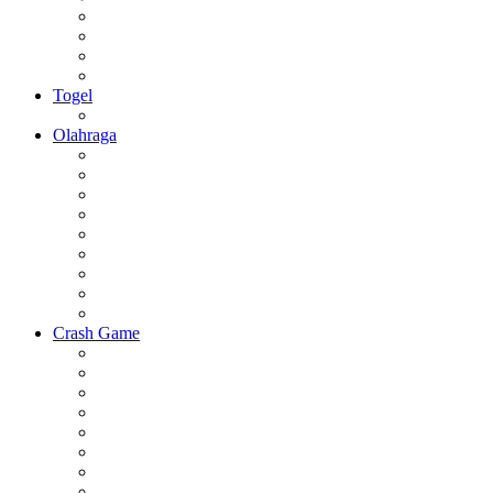
Togel
Olahraga
Crash Game