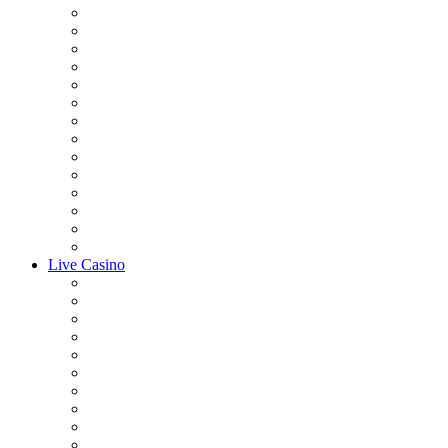
Live Casino