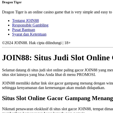
Dragon Tiger
Dragon Tiger is an online casino game that is very simple and easy to 
Tentang JOIN88
Responsible Gambling
Pusat Bantuan
Syarat dan Ketentuan
©2024 JOIN88. Hak cipta dilindungi | 18+
JOIN88: Situs Judi Slot Onlin
Selamat datang di situs judi slot online paling gacor JOIN88 yang 
situs slot lainnya yang bisa Anda lihat di menu PROMOSI.
JOIN88 memiliki daftar link slot gacor gampang menang dengan winr
sehingga kenyamanan dan kemenangan akan mudah didapatkan.
Situs Slot Online Gacor Gampang Menang
Nikmati penawaran eksklusif di situs slot gacor JOIN88, tempat dim