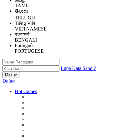
TAMIL
తెలుగు
TELUGU
Tiếng Việt
VIETNAMESE
বাংলাদেশী
BENGALI
Português
PORTUGESE
Lupa Kata Sandi?
Daftar
Hot Games