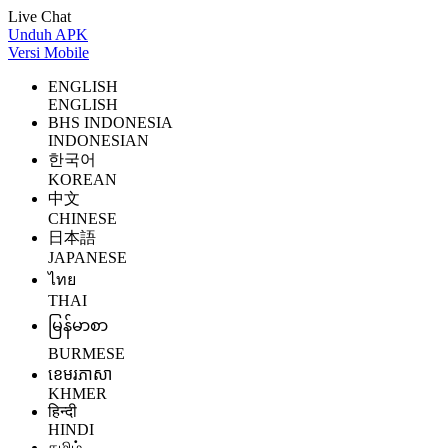
Live Chat
Unduh APK
Versi Mobile
ENGLISH
ENGLISH
BHS INDONESIA
INDONESIAN
한국어
KOREAN
中文
CHINESE
日本語
JAPANESE
ไทย
THAI
မြန်မာစာ
BURMESE
ខេមរភាសា
KHMER
हिन्दी
HINDI
தமிழ்