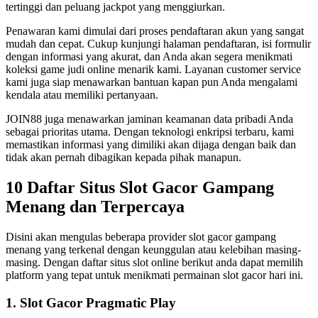
tertinggi dan peluang jackpot yang menggiurkan.
Penawaran kami dimulai dari proses pendaftaran akun yang sangat
mudah dan cepat. Cukup kunjungi halaman pendaftaran, isi formulir
dengan informasi yang akurat, dan Anda akan segera menikmati
koleksi game judi online menarik kami. Layanan customer service
kami juga siap menawarkan bantuan kapan pun Anda mengalami
kendala atau memiliki pertanyaan.
JOIN88 juga menawarkan jaminan keamanan data pribadi Anda
sebagai prioritas utama. Dengan teknologi enkripsi terbaru, kami
memastikan informasi yang dimiliki akan dijaga dengan baik dan
tidak akan pernah dibagikan kepada pihak manapun.
10 Daftar Situs Slot Gacor Gampang
Menang dan Terpercaya
Disini akan mengulas beberapa provider slot gacor gampang
menang yang terkenal dengan keunggulan atau kelebihan masing-
masing. Dengan daftar situs slot online berikut anda dapat memilih
platform yang tepat untuk menikmati permainan slot gacor hari ini.
1. Slot Gacor Pragmatic Play