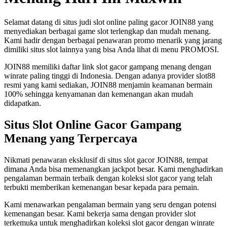
Selamat datang di situs judi slot online paling gacor JOIN88 yang
menyediakan berbagai game slot terlengkap dan mudah menang.
Kami hadir dengan berbagai penawaran promo menarik yang jarang
dimiliki situs slot lainnya yang bisa Anda lihat di menu PROMOSI.
JOIN88 memiliki daftar link slot gacor gampang menang dengan
winrate paling tinggi di Indonesia. Dengan adanya provider slot88
resmi yang kami sediakan, JOIN88 menjamin keamanan bermain
100% sehingga kenyamanan dan kemenangan akan mudah
didapatkan.
Situs Slot Online Gacor Gampang
Menang yang Terpercaya
Nikmati penawaran eksklusif di situs slot gacor JOIN88, tempat
dimana Anda bisa memenangkan jackpot besar. Kami menghadirkan
pengalaman bermain terbaik dengan koleksi slot gacor yang telah
terbukti memberikan kemenangan besar kepada para pemain.
Kami menawarkan pengalaman bermain yang seru dengan potensi
kemenangan besar. Kami bekerja sama dengan provider slot
terkemuka untuk menghadirkan koleksi slot gacor dengan winrate