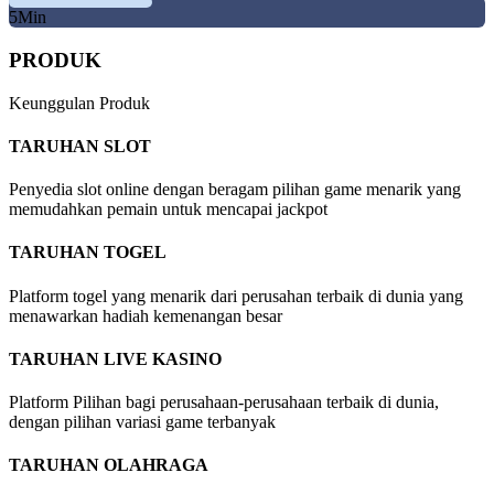
5
Min
PRODUK
Keunggulan Produk
TARUHAN SLOT
Penyedia slot online dengan beragam pilihan game menarik yang
memudahkan pemain untuk mencapai jackpot
TARUHAN TOGEL
Platform togel yang menarik dari perusahan terbaik di dunia yang
menawarkan hadiah kemenangan besar
TARUHAN LIVE KASINO
Platform Pilihan bagi perusahaan-perusahaan terbaik di dunia,
dengan pilihan variasi game terbanyak
TARUHAN OLAHRAGA