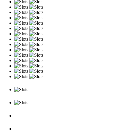
Live Casino