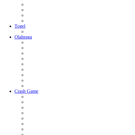
Togel
Olahraga
Crash Game