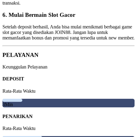
transaksi.
6. Mulai Bermain Slot Gacor
Setelah deposit berhasil, Anda bisa mulai menikmati berbagai game
slot gacor yang disediakan JOIN88. Jangan lupa untuk
memanfaatkan bonus dan promosi yang tersedia untuk new member.
PELAYANAN
Keunggulan Pelayanan
DEPOSIT
Rata-Rata Waktu
3
Min
PENARIKAN
Rata-Rata Waktu