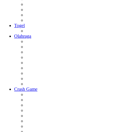
Togel
Olahraga
Crash Game