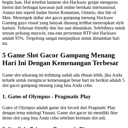
begitu luas. Hal tersebut lantaran slot Hacksaw genjar mengurus
lisensi dari berbagai kawasan judi online berskala internasional.
Antara lain seperti badan lisensi Romanian, Ontario, dan Isle of
Man. Menengok daftar slot gacor gampang menang Hacksaw
Gaming gaya visual yang banyak diusung terlihat menerapkan style
kartuni. Terkesan friendly dan fun saat dimainkan. Selebihnya untuk
urusan peluang maxwin, rata-rata persentase RTP slot Hacksaw
adalah 95%. Tergolong sangat menjanjikan untuk dimainkan hari
ini.
5 Game Slot Gacor Gampang Menang
Hari Ini Dengan Kemenangan Terbesar
Game slot sekarang ini terhitung sudah ada ribuan lebih, jika Anda
tertarik untuk mengincar kemenangan besar hari ini berikut adalah 5
slot gacor gampang menang yang bisa Anda coba.
1. Gates of Olympus - Pragmatic Play
Gates of Olympus adalah game slot favorit dari Pragmatic Play
dengan tema mitologi Yunani. Game slot gacor ini memiliki fitur
demo slot yang bisa Anda coba sebelum bermain slot asli.