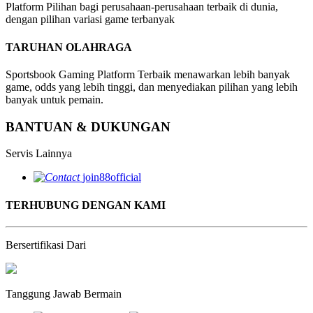
Platform Pilihan bagi perusahaan-perusahaan terbaik di dunia,
dengan pilihan variasi game terbanyak
TARUHAN OLAHRAGA
Sportsbook Gaming Platform Terbaik menawarkan lebih banyak
game, odds yang lebih tinggi, dan menyediakan pilihan yang lebih
banyak untuk pemain.
BANTUAN & DUKUNGAN
Servis Lainnya
join88official
TERHUBUNG DENGAN KAMI
Bersertifikasi Dari
Tanggung Jawab Bermain