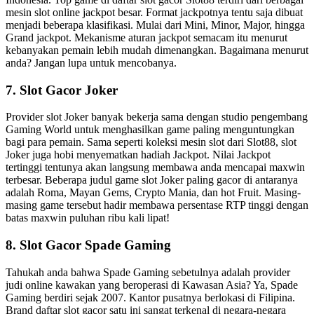
mesin slot online jackpot besar. Format jackpotnya tentu saja dibuat
menjadi beberapa klasifikasi. Mulai dari Mini, Minor, Major, hingga
Grand jackpot. Mekanisme aturan jackpot semacam itu menurut
kebanyakan pemain lebih mudah dimenangkan. Bagaimana menurut
anda? Jangan lupa untuk mencobanya.
7. Slot Gacor Joker
Provider slot Joker banyak bekerja sama dengan studio pengembang
Gaming World untuk menghasilkan game paling menguntungkan
bagi para pemain. Sama seperti koleksi mesin slot dari Slot88, slot
Joker juga hobi menyematkan hadiah Jackpot. Nilai Jackpot
tertinggi tentunya akan langsung membawa anda mencapai maxwin
terbesar. Beberapa judul game slot Joker paling gacor di antaranya
adalah Roma, Mayan Gems, Crypto Mania, dan hot Fruit. Masing-
masing game tersebut hadir membawa persentase RTP tinggi dengan
batas maxwin puluhan ribu kali lipat!
8. Slot Gacor Spade Gaming
Tahukah anda bahwa Spade Gaming sebetulnya adalah provider
judi online kawakan yang beroperasi di Kawasan Asia? Ya, Spade
Gaming berdiri sejak 2007. Kantor pusatnya berlokasi di Filipina.
Brand daftar slot gacor satu ini sangat terkenal di negara-negara