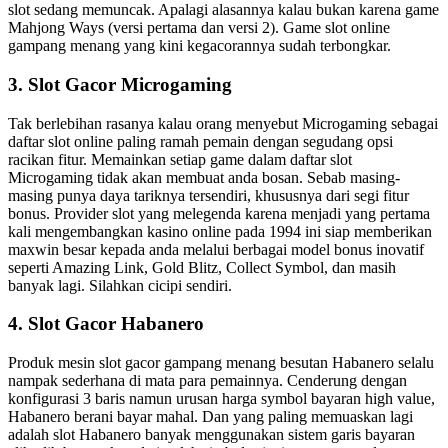
slot sedang memuncak. Apalagi alasannya kalau bukan karena game
Mahjong Ways (versi pertama dan versi 2). Game slot online
gampang menang yang kini kegacorannya sudah terbongkar.
3. Slot Gacor Microgaming
Tak berlebihan rasanya kalau orang menyebut Microgaming sebagai
daftar slot online paling ramah pemain dengan segudang opsi
racikan fitur. Memainkan setiap game dalam daftar slot
Microgaming tidak akan membuat anda bosan. Sebab masing-
masing punya daya tariknya tersendiri, khususnya dari segi fitur
bonus. Provider slot yang melegenda karena menjadi yang pertama
kali mengembangkan kasino online pada 1994 ini siap memberikan
maxwin besar kepada anda melalui berbagai model bonus inovatif
seperti Amazing Link, Gold Blitz, Collect Symbol, dan masih
banyak lagi. Silahkan cicipi sendiri.
4. Slot Gacor Habanero
Produk mesin slot gacor gampang menang besutan Habanero selalu
nampak sederhana di mata para pemainnya. Cenderung dengan
konfigurasi 3 baris namun urusan harga symbol bayaran high value,
Habanero berani bayar mahal. Dan yang paling memuaskan lagi
adalah slot Habanero banyak menggunakan sistem garis bayaran