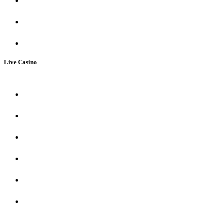
Live Casino