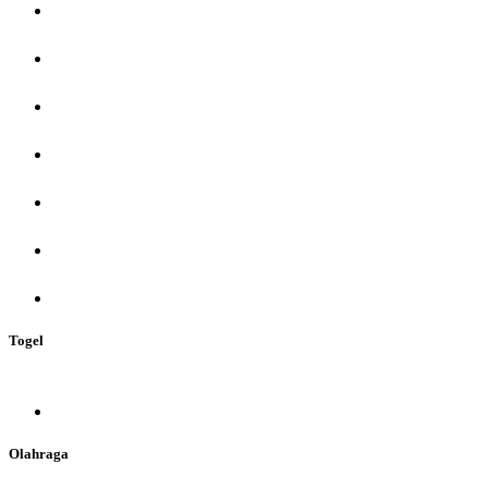
Togel
Olahraga