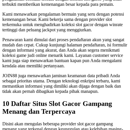
terbukti memberikan kemenangan besar kepada para pemain.
Kami menawarkan pengalaman bermain yang seru dengan potensi
kemenangan besar. Kami bekerja sama dengan provider slot
terkemuka untuk menghadirkan koleksi slot gacor dengan winrate
tertinggi dan peluang jackpot yang menggiurkan.
Penawaran kami dimulai dari proses pendaftaran akun yang sangat
mudah dan cepat. Cukup kunjungi halaman pendaftaran, isi formulir
dengan informasi yang akurat, dan Anda akan segera menikmati
koleksi game judi online menarik kami. Layanan customer service
kami juga siap menawarkan bantuan kapan pun Anda mengalami
kendala atau memiliki pertanyaan.
JOIN88 juga menawarkan jaminan keamanan data pribadi Anda
sebagai prioritas utama. Dengan teknologi enkripsi terbaru, kami
memastikan informasi yang dimiliki akan dijaga dengan baik dan
tidak akan pernah dibagikan kepada pihak manapun.
10 Daftar Situs Slot Gacor Gampang
Menang dan Terpercaya
Disini akan mengulas beberapa provider slot gacor gampang
menang yang terkenal dengan keunggulan atau kelebihan masing-