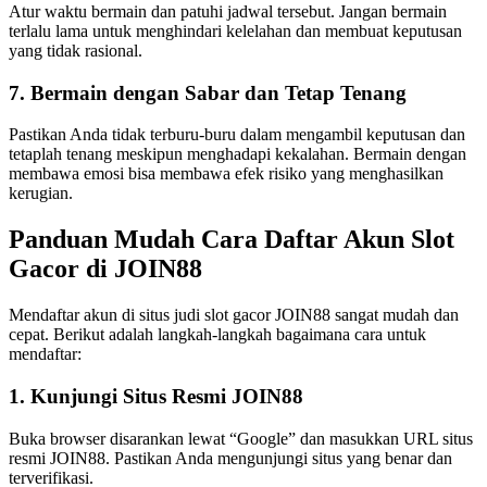
Atur waktu bermain dan patuhi jadwal tersebut. Jangan bermain
terlalu lama untuk menghindari kelelahan dan membuat keputusan
yang tidak rasional.
7. Bermain dengan Sabar dan Tetap Tenang
Pastikan Anda tidak terburu-buru dalam mengambil keputusan dan
tetaplah tenang meskipun menghadapi kekalahan. Bermain dengan
membawa emosi bisa membawa efek risiko yang menghasilkan
kerugian.
Panduan Mudah Cara Daftar Akun Slot
Gacor di JOIN88
Mendaftar akun di situs judi slot gacor JOIN88 sangat mudah dan
cepat. Berikut adalah langkah-langkah bagaimana cara untuk
mendaftar:
1. Kunjungi Situs Resmi JOIN88
Buka browser disarankan lewat “Google” dan masukkan URL situs
resmi JOIN88. Pastikan Anda mengunjungi situs yang benar dan
terverifikasi.