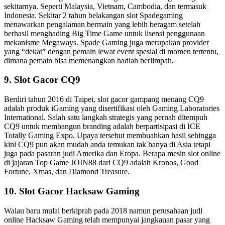
sekitarnya. Seperti Malaysia, Vietnam, Cambodia, dan termasuk
Indonesia. Sekitar 2 tahun belakangan slot Spadegaming
menawarkan pengalaman bermain yang lebih beragam setelah
berhasil menghading Big Time Game untuk lisensi penggunaan
mekanisme Megaways. Spade Gaming juga merupakan provider
yang “dekat” dengan pemain lewat event spesial di momen tertentu,
dimana pemain bisa memenangkan hadiah berlimpah.
9. Slot Gacor CQ9
Berdiri tahun 2016 di Taipei, slot gacor gampang menang CQ9
adalah produk iGaming yang disertifikasi oleh Gaming Laboratories
International. Salah satu langkah strategis yang pernah ditempuh
CQ9 untuk membangun branding adalah berpartisipasi di ICE
Totally Gaming Expo. Upaya tersebut membuahkan hasil sehingga
kini CQ9 pun akan mudah anda temukan tak hanya di Asia tetapi
juga pada pasaran judi Amerika dan Eropa. Berapa mesin slot online
di jajaran Top Game JOIN88 dari CQ9 adalah Kronos, Good
Fortune, Xmas, dan Diamond Treasure.
10. Slot Gacor Hacksaw Gaming
Walau baru mulai berkiprah pada 2018 namun perusahaan judi
online Hacksaw Gaming telah mempunyai jangkauan pasar yang