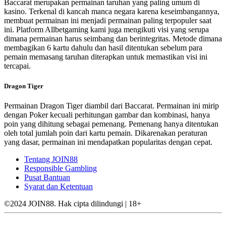
Baccarat merupakan permainan taruhan yang paling umum di
kasino. Terkenal di kancah manca negara karena keseimbangannya,
membuat permainan ini menjadi permainan paling terpopuler saat
ini. Platform Allbetgaming kami juga mengikuti visi yang serupa
dimana permainan harus seimbang dan berintegritas. Metode dimana
membagikan 6 kartu dahulu dan hasil ditentukan sebelum para
pemain memasang taruhan diterapkan untuk memastikan visi ini
tercapai.
Dragon Tiger
Permainan Dragon Tiger diambil dari Baccarat. Permainan ini mirip
dengan Poker kecuali perhitungan gambar dan kombinasi, hanya
poin yang dihitung sebagai pemenang. Pemenang hanya ditentukan
oleh total jumlah poin dari kartu pemain. Dikarenakan peraturan
yang dasar, permainan ini mendapatkan popularitas dengan cepat.
Tentang JOIN88
Responsible Gambling
Pusat Bantuan
Syarat dan Ketentuan
©2024 JOIN88. Hak cipta dilindungi | 18+